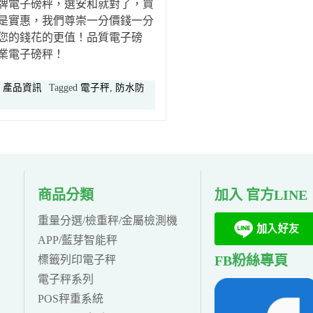
牌電子磅秤，選安和就對了，買
是實惠，我們尊崇一分價錢一分
您的錢花的更值！品質電子磅
業電子磅秤！
n
產品資訊
Tagged
電子秤
,
防水防
商品分類
加入 官方LINE
重量分選/檢重秤/金屬檢測機
APP/藍芽智能秤
FB粉絲專頁
標籤列印電子秤
電子秤系列
POS秤重系統