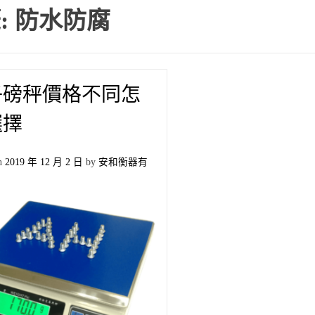
:
防水防腐
子磅秤價格不同怎
選擇
on
2019 年 12 月 2 日
by
安和衡器有