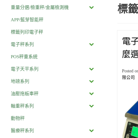
標籤
重量分選/檢重秤/金屬檢測機
APP/藍芽智能秤
標籤列印電子秤
電
電子秤系列
麼
POS秤重系統
電子天平系列
Posted 
限公司
地磅系列
油壓拖板車秤
軸重秤系列
動物秤
醫療秤系列