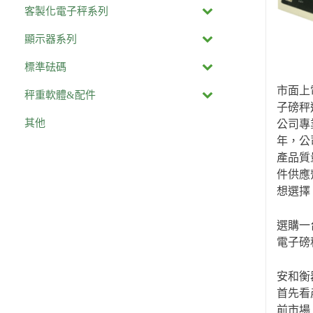
客製化電子秤系列
顯示器系列
標準砝碼
市面上
秤重軟體&配件
子磅秤
其他
公司專
年，公
產品質
件供應
想選擇
選購一
電子磅
安和衡
首先看
前市場