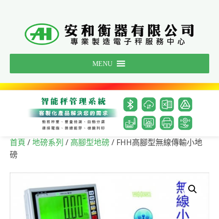
Skip
to
content
MENU
/
/
/ FHH高腳型無線傳輸小地
首頁
地磅系列
高腳型地磅
磅