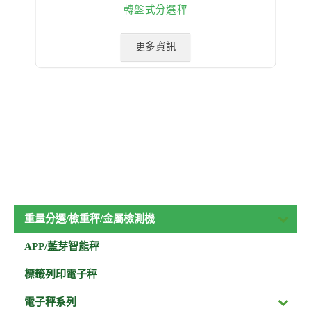
轉盤式分選秤
更多資訊
重量分選/檢重秤/金屬檢測機
APP/藍芽智能秤
標籤列印電子秤
電子秤系列