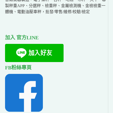
製秤重APP、分選秤、檢重秤、金屬檢測機、金檢檢重一
體機、電動油壓車秤，批發/零售/維修/校驗/檢定
加入 官方LINE
FB粉絲專頁