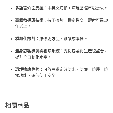
多語言介面支援
：中英文切換，滿足國際市場需求。
高靈敏探頭技術
：抗干擾強、穩定性高，壽命可達10
年以上。
模組化設計
：維修更方便，維護成本低。
量身訂製檢測與剔除系統
：支援客製化生產線整合，
提升全自動化水平。
環境適應性強
：可依需求定製防水、防塵、防爆、防
振功能，確保使用安全。
相關商品