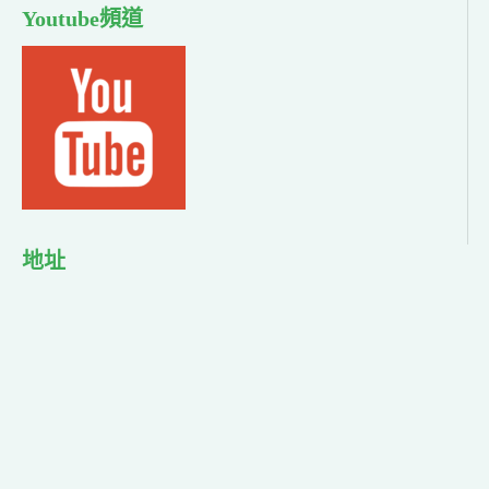
Youtube頻道
地址