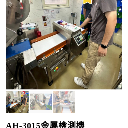
AH-3015金屬檢測機