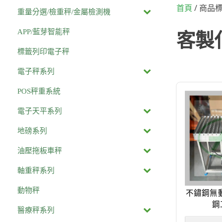
/ 商品
首頁
重量分選/檢重秤/金屬檢測機
APP/藍芽智能秤
客製
標籤列印電子秤
電子秤系列
POS秤重系統
電子天平系列
地磅系列
油壓拖板車秤
軸重秤系列
動物秤
不鏽鋼無
鋼
醫療秤系列