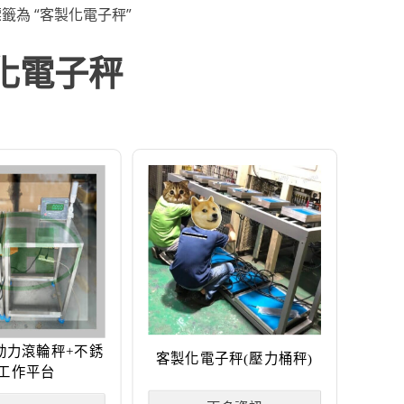
標籤為 “客製化電子秤”
化電子秤
動力滾輪秤+不銹
客製化電子秤(壓力桶秤)
工作平台