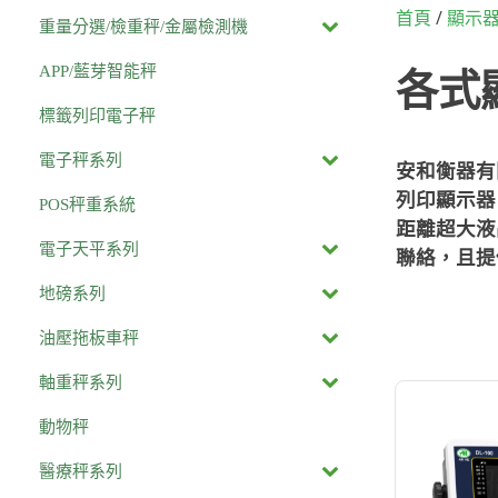
/
首頁
顯示
重量分選/檢重秤/金屬檢測機
APP/藍芽智能秤
各式
標籤列印電子秤
電子秤系列
安和衡器有
列印顯示器
POS秤重系統
距離超大液
電子天平系列
聯絡，且提
地磅系列
油壓拖板車秤
軸重秤系列
動物秤
醫療秤系列