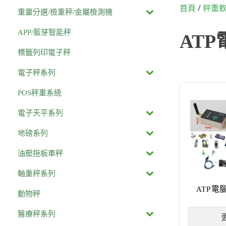
/
首頁
秤重
重量分選/檢重秤/金屬檢測機
APP/藍芽智能秤
AT
標籤列印電子秤
電子秤系列
POS秤重系統
電子天平系列
地磅系列
油壓拖板車秤
軸重秤系列
ATP電
動物秤
醫療秤系列