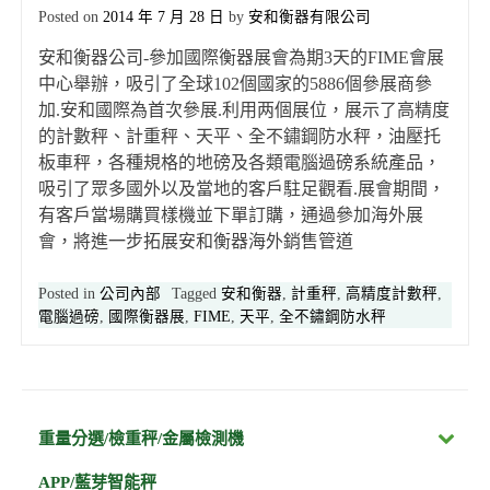
Posted on
2014 年 7 月 28 日
by
安和衡器有限公司
安和衡器公司-參加國際衡器展會為期3天的FIME會展
中心舉辦，吸引了全球102個國家的5886個參展商參
加.安和國際為首次參展.利用两個展位，展示了高精度
的計數秤、計重秤、天平、全不鏽鋼防水秤，油壓托
板車秤，各種規格的地磅及各類電腦過磅系統產品，
吸引了眾多國外以及當地的客戶駐足觀看.展會期間，
有客戶當場購買樣機並下單訂購，通過參加海外展
會，將進一步拓展安和衡器海外銷售管道
Posted in
公司內部
Tagged
安和衡器
,
計重秤
,
高精度計數秤
,
電腦過磅
,
國際衡器展
,
FIME
,
天平
,
全不鏽鋼防水秤
重量分選/檢重秤/金屬檢測機
APP/藍芽智能秤