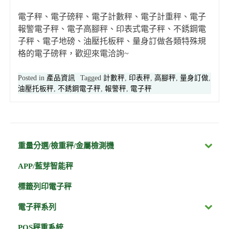
電子秤、電子磅秤、電子計數秤、電子計重秤、電子
報警電子秤、電子高腳秤、印表式電子秤、不銹鋼電
子秤、電子地磅、油壓托板秤、量身訂做各類特殊規
格的電子磅秤，歡迎來電洽詢~
Posted in
產品資訊
Tagged
計數秤
,
印表秤
,
高腳秤
,
量身訂做
,
油壓托板秤
,
不銹鋼電子秤
,
報警秤
,
電子秤
重量分選/檢重秤/金屬檢測機
APP/藍芽智能秤
標籤列印電子秤
電子秤系列
POS秤重系統