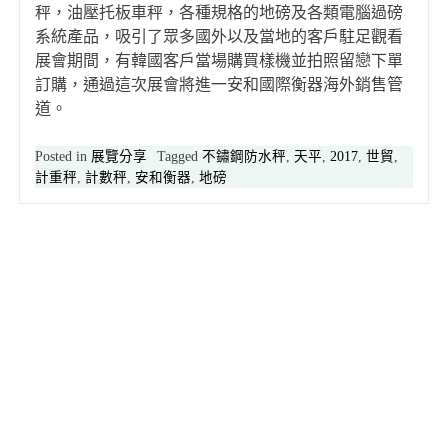
秤，油壓托板車秤，各種規格的地磅及各類電腦過磅
系統產品，吸引了眾多國外以及當地的客戶駐足觀看
展會期間，有韓國客戶當場購買樣機並拍照留戀下單
訂購，通過這次展會將進一安和國際衡器海外銷售管
道。
Posted in
展覽分享
Tagged
不鏽鋼防水秤
,
天平
,
2017
,
世貿
,
計重秤
,
計數秤
,
安和衡器
,
地磅