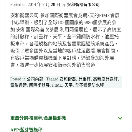
Posted on
2014 年 7 月 28 日
by
安和衡器有限公司
安和衡器公司-參加國際衡器展會為期3天的FIME會展
中心舉辦，吸引了全球102個國家的5886個參展商參
加.安和國際為首次參展.利用两個展位，展示了高精度
的計數秤、計重秤、天平、全不鏽鋼防水秤，油壓托
板車秤，各種規格的地磅及各類電腦過磅系統產品，
吸引了眾多國外以及當地的客戶駐足觀看.展會期間，
有客戶當場購買樣機並下單訂購，通過參加海外展
會，將進一步拓展安和衡器海外銷售管道
Posted in
公司內部
Tagged
安和衡器
,
計重秤
,
高精度計數秤
,
電腦過磅
,
國際衡器展
,
FIME
,
天平
,
全不鏽鋼防水秤
重量分選/檢重秤/金屬檢測機
APP/藍芽智能秤