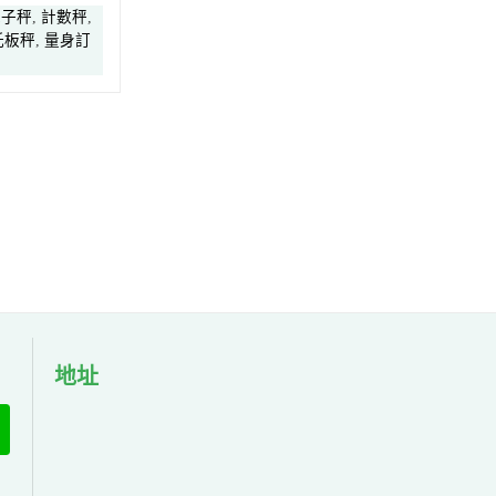
電子秤
,
計數秤
,
托板秤
,
量身訂
地址