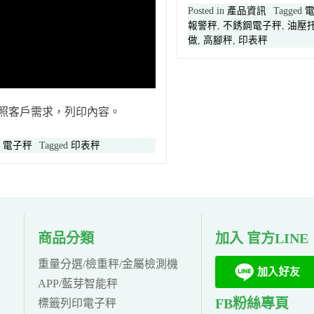
Posted in
產品資訊
Tagged
報警秤
,
不銹鋼電子秤
,
油壓
做
,
高腳秤
,
印表秤
照客戶需求，列印內容。
n
電子秤
Tagged
印表秤
商品分類
加入 官方LINE
重量分選/檢重秤/金屬檢測機
APP/藍芽智能秤
FB粉絲專頁
標籤列印電子秤