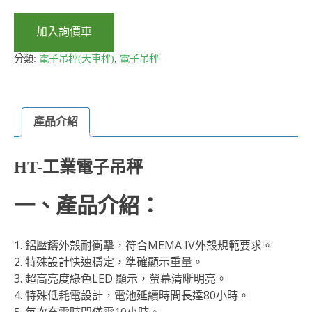
加入詢價車
分類:
電子吊秤(天車秤)
,
電子吊秤
產品介紹
HT-工業電子吊秤
一、產品介紹：
1. 鋁壓鑄外殼耐衝擊，符合MEMA IV外殼規範要求。
2. 特殊設計快速穩定，準確顯示重量。
3. 超高亮度綠色LED 顯示，螢幕清晰明亮。
4. 特殊低耗電設計，電池延續時間長達80小時。
5. 每次充電時間僅需10小時。