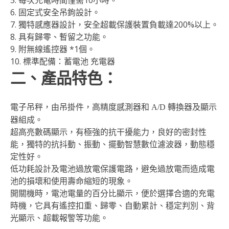
6. 固定式安全吊鉤設計。
7. 獨特感應器設計，安全超載保護裝置負載達200%以上。
8. 具有歸零、暫留之功能。
9. 附無線遙控器 *1個。
10. 標準配備：蓄電池 充電器
二、產品特色：
電子吊秤，由吊掛件，高精度感測器和
轉換器及顯示
A/D
器組成。
超高亮數碼顯示，有極強的抗干擾能力，良好的密封性
能，獨特的抗抖動、振動、擺動智慧數位濾波器，動態穩
定性好。
低功耗設計及電池過放電保護電路，避免過放電而造成電
池的損壞和使用壽命縮短的現象。
開關機時，電池電量的百分比顯示，便於選擇合適的充電
時機，它具有遙控扣重、歸零、自動累計、穩定判別、背
光顯示、超載報警等功能。