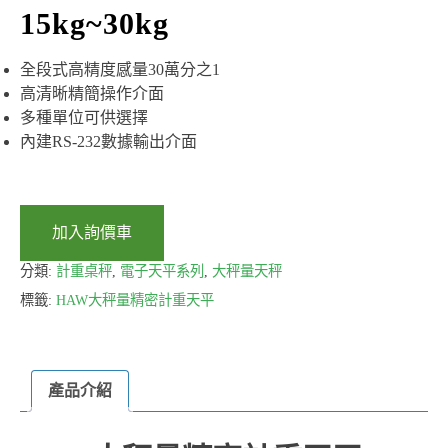
15kg~30kg
全段式高精度感量30萬分之1
高清晰精簡操作介面
多種單位可供選擇
內建RS-232數據輸出介面
加入詢價車
分類:
計重桌秤
,
電子天平系列
,
大秤量天秤
標籤:
HAW大秤量精密計重天平
產品介紹