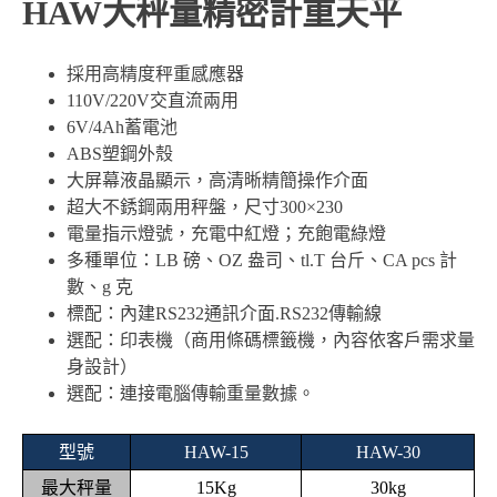
HAW大秤量精密計重天平
採用高精度秤重感應器
110V/220V交直流兩用
6V/4Ah蓄電池
ABS塑鋼外殼
大屏幕液晶顯示，高清晰精簡操作介面
超大不銹鋼兩用秤盤，尺寸300×230
電量指示燈號，充電中紅燈；充飽電綠燈
多種單位：LB 磅、OZ 盎司、tl.T 台斤、CA pcs 計
數、g 克
標配：內建RS232通訊介面.RS232傳輸線
選配：印表機（商用條碼標籤機，內容依客戶需求量
身設計）
選配：連接電腦傳輸重量數據。
型號
HAW-15
HAW-30
最大秤量
15Kg
30kg