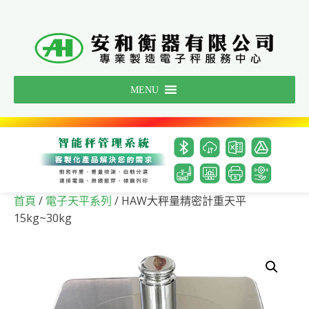
Skip
to
content
MENU
/
/ HAW大秤量精密計重天平
首頁
電子天平系列
15kg~30kg