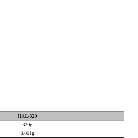
HAL-320
320g
0.001g