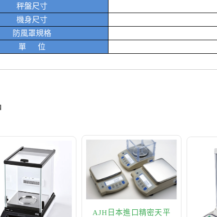
秤盤尺寸
機身尺寸
防風罩規格
單 位
品
AJH日本進口精密天平