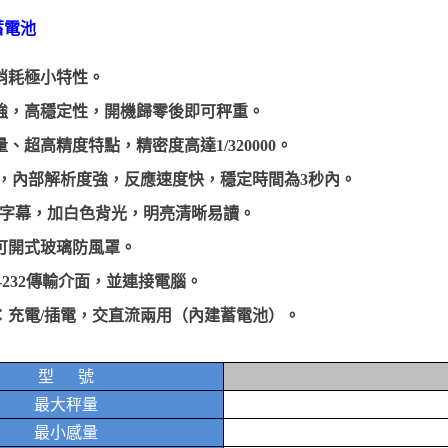
蓄電池
消耗極小特性。
強，高穩定性，開機歸零後即可秤重。
量、超高精度
特點，精密度高達
1/320000
。
，內部解析度強，反應速度快，穩定時間為
3
秒內。
字幕
，加白色背光，明亮清晰易讀。
可開式
玻璃防風罩
。
-232
傳輸介面，並連接電腦。
：充電
/
插電，交直流兩用（
內建蓄電池
）。
型 號
最大秤量
最小感量