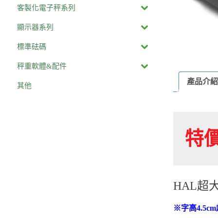
客製化電子秤系列
顯示器系列
標準砝碼
秤重軟體&配件
產品介紹
其他
特
HAL超
※
字高4.5c