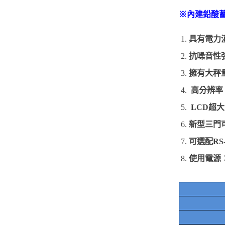
※
內建鉛酸
具有電力
抗噪音性
擁有
大秤
高分辨率
LCD
超大
新型三門
可選配
RS
使用電源