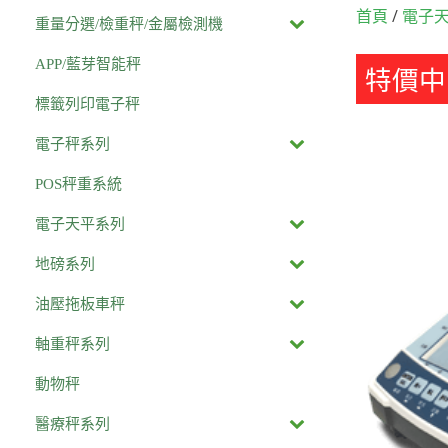
/
首頁
電子
重量分選/檢重秤/金屬檢測機
APP/藍芽智能秤
特價中
標籤列印電子秤
電子秤系列
POS秤重系統
電子天平系列
地磅系列
油壓拖板車秤
軸重秤系列
動物秤
醫療秤系列