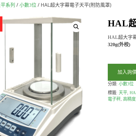
/
/ HAL超大字幕電子天平(附防風罩)
天平系列
小數3位
HAL
HAL超大字
320g(外校)
加入詢
分類:
小數3位
標籤:
天平
,
H
電子秤
,
高精度