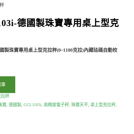
拉秤
1103i-德國製珠寶專用桌上型克
i-德國製珠寶專用桌上型克拉秤(0~1100克拉)內藏砝碼自動校
價車
克拉秤
珠寶
,
德國製
,
GCL1103i
,
高精度電子秤
,
珠寶天平
,
桌上型克拉秤
,