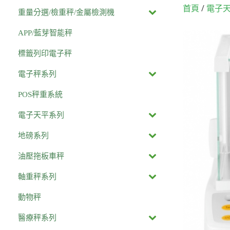
/
首頁
電子
重量分選/檢重秤/金屬檢測機
APP/藍芽智能秤
標籤列印電子秤
電子秤系列
POS秤重系統
電子天平系列
地磅系列
油壓拖板車秤
軸重秤系列
動物秤
醫療秤系列