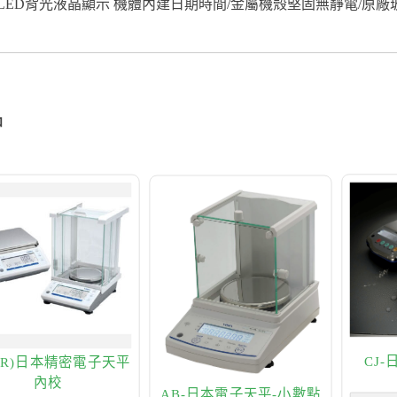
LED背光液晶顯示 機體內建日期時間/金屬機殼堅固無靜電/原廠
品
CJ
E(R)日本精密電子天平
內校
AB-日本電子天平-小數點