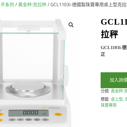
/
/ GCL1103i-德國製珠寶專用桌上型克
天平系列
黃金秤/克拉秤
GCL
拉秤
GCL1103
正
加入詢
分類:
黃金秤/
標籤:
桌上型
,
珠寶專用