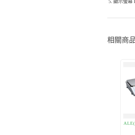
顯示螢幕 
相關商
AL