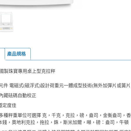
產品規格
i-德國製珠寶專用桌上型克拉秤
元件 電磁式(磁浮式)設計荷重元一體成型技術(無外加彈片或簧片
 內藏砝碼自動校正
穩定度佳
 多種秤重單位可選擇 克，千克，克拉，磅，盎司，金衡盎司，
本錢，奧地利克拉，拖拉，銖，斯米加爾，噸，磅：盎司，牛頓