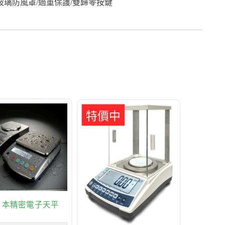
玻璃防風罩/過重保護/雙歸零按鍵
特價中
-日本精密電子天平