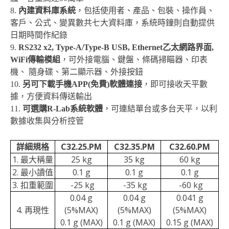
8.
內建資料庫系統
，包括使用者、產品、包裝、操作員、
客戶、公式、變異數共七大資料庫，系統時鐘則自動提供
日期時間作紀錄
9.
RS232 x2, Type-A/Type-B USB, Ethernet乙太網路界面,
WiFi傳輸模組
，可外接電腦、鍵盤、條碼掃瞄器、印表
機、 隨身碟、第二顯示器、外接按鈕
10.
另可下載手機APP(免費)軟體連接
，即可接收天平數
據，方便資料傳送輸出
11.
可選購R-Lab系統軟體
，可連結單台或多台天平，以利
數據收集與分析控管
詳細規格
C32.25.
PM
C32.35.
PM
C32.60.
PM
1. 最大稱量
25 kg
35 kg
60 kg
2. 最小讀值
0.1 g
0.1 g
0.1 g
3. 扣重範圍
-25 kg
-35 kg
-60 kg
0.04 g
0.04 g
0.041 g
4. 再現性
(5%MAX)
(5%MAX)
(5%MAX)
0.1 g (MAX)
0.1 g (MAX)
0.15 g (MAX)