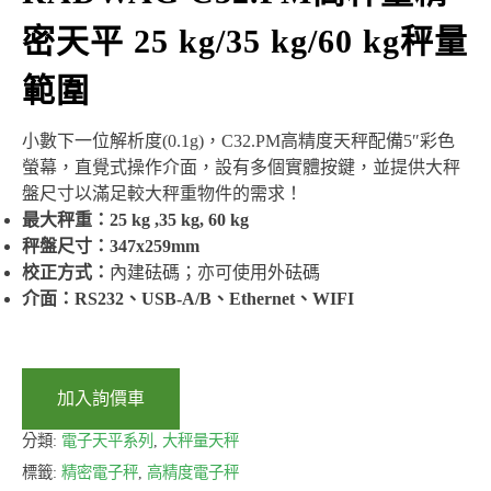
密天平 25 kg/35 kg/60 kg秤量
範圍
小數下一位解析度(0.1g)，C32.PM高精度天秤配備5″彩色
螢幕，直覺式操作介面，設有多個實體按鍵，並提供大秤
盤尺寸以滿足較大秤重物件的需求！
最大秤重
：
25
kg
,35 kg, 60 kg
秤盤尺寸：
347x259mm
校正方式：
內建砝碼；亦可使用外砝碼
介面：RS232、USB-A/B、Ethernet、WIFI
加入詢價車
分類:
電子天平系列
,
大秤量天秤
標籤:
精密電子秤
,
高精度電子秤