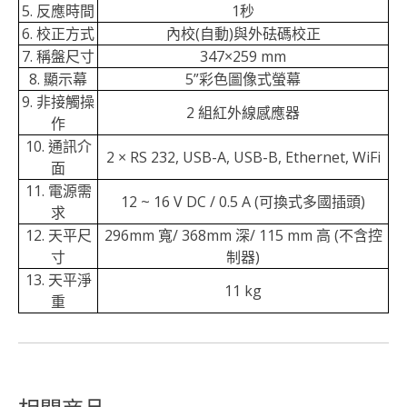
5. 反應時間
1秒
6. 校正方式
內校(自動)與外砝碼校正
7. 稱盤尺寸
347×259 mm
8. 顯示幕
5”彩色圖像式螢幕
9. 非接觸操
2 組紅外線感應器
作
10. 通訊介
2 × RS 232, USB-A, USB-B, Ethernet, WiFi
面
11. 電源需
12 ~ 16 V DC / 0.5 A (可換式多國插頭)
求
12. 天平尺
296mm 寬/ 368mm 深/ 115 mm 高 (不含控
寸
制器)
13. 天平淨
11 kg
重