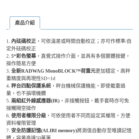
產品介紹
1.
內砝碼校正
，可依溫差或時間自動校正；亦可作標準/自
定外砝碼校正
2.
5“彩色螢幕
，直覺式操作介面，並具有多個實體按鍵，
操作簡易方便
3.
全新RADWAG MonoBLOCK™荷重元
更加穩定，高秤
重精度與再現性SD<1d
4.
秤台四點保護系統
，秤台機械保護機能，即使載重過
量，也不損壞機體
5.
兩組紅外線感應器(IR)
，非接觸按鈕，戴手套時亦可免
接觸隔空操作
6.
使用者權限分級
，可依使用者不同而設定其權限，方便
資料權限管理
7.
安全防護記憶(ALIBI memory)
將測值自動存至唯讀記憶
體，容量高達50萬筆