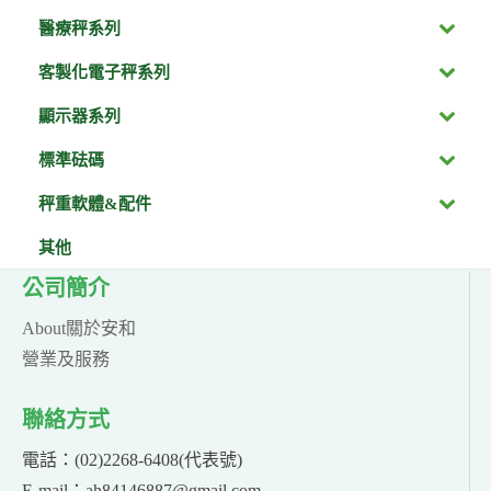
醫療秤系列
客製化電子秤系列
顯示器系列
標準砝碼
秤重軟體&配件
其他
公司簡介
About關於安和
營業及服務
聯絡方式
電話：(02)2268-6408(代表號)
E-mail：ah84146887@gmail.com