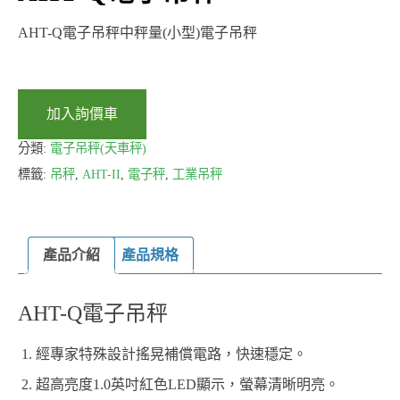
AHT-Q電子吊秤中秤量(小型)電子吊秤
加入詢價車
分類:
電子吊秤(天車秤)
標籤:
吊秤
,
AHT-II
,
電子秤
,
工業吊秤
產品介紹
產品規格
AHT-Q電子吊秤
經專家特殊設計搖晃補償電路，快速穩定。
超高亮度1.0英吋紅色LED顯示，螢幕清晰明亮。