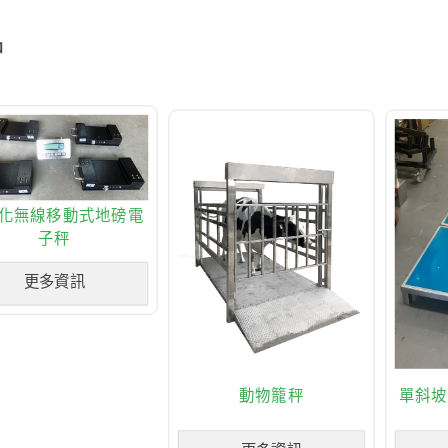
品
化無線移動式地磅電
子秤
更多資訊
動物籠秤
單斜坡