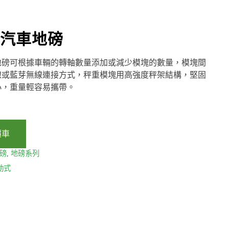
汽車地磅
地磅可根據車輛的轉軸數量添加或減少模塊的數量，模塊間
線或藍芽無線連接方式，秤重模塊用高強度秤架結構，堅固
小，重量輕容易攜帶。
價車
磅
,
地磅系列
動式