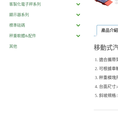
客製化電子秤系列
顯示器系列
標準砝碼
產品介紹
秤重軟體&配件
其他
移動式汽
適合攜帶
可根據車
秤重模塊
台面尺寸:4
斜坡規格:1