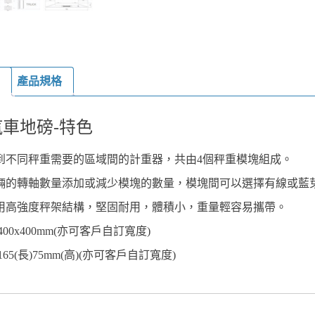
產品規格
車地磅-特色
到不同秤重需要的區域間的計重器，共由4個秤重模塊組成。
輛的轉軸數量添加或減少模塊的數量，模塊間可以選擇有線或藍
用高強度秤架結構，堅固耐用，體積小，重量輕容易攜帶。
00x400mm(亦可客戶自訂寬度)
65(長)75mm(高)(亦可客戶自訂寬度)