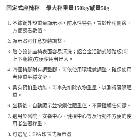
固定式座椅秤 最大秤重量150kg/感量50g
不鏽鋼外殼重量顯示器，防水性特強，置於座椅側邊，
方便觀看數值。
顯示器可任意旋轉調整。
貼心設計座椅表面容易清洗；鋁合金活動式腳踏板(可
上下翻轉)方便使用者出入。
四個椅腳附有調整腳，可依使用環境做調整，確保使用
者秤重平穩安全。
具有預扣重功能，可事先扣除衣物重量，以測得實際體
重。
坐穩後，自動顯示並按鎖住體重值，不需碰觸任何鍵。
適用於醫院、安養中心、健檢中心等及行動不方便的使
用者坐著秤重。
可選配：EPA印表式顯示器