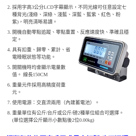
採用字高3公分LCD字幕顯示，不同光線可任意設定七
種背光(淺綠、深綠、淺藍、深藍、藍紫、紅色、粉
紫)，明亮清晰易讀。
開機自動零點追蹤、零點重置、反應速度快、準確且穩
定。
具有扣重、歸零、累計、省
電睡眠狀態等功能。
開關機時均會顯示電量數
值。 線長150CM
重量元件採用高精度荷重
元。
使用電源：交直流兩用（內建蓄電池）。
重量單位有公斤/台斤或公斤/磅2種單位組合可選擇。
(單位選擇公斤顯示小數點後2位0.00kg)