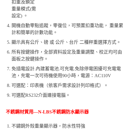
扣重及鎖定
重量模式(需
設定) 。
開機自動零點追蹤，零復位，可預置扣重功能， 重量累
計和簡單的計數功能。
顯示具有公斤、磅 或 公斤、台斤 二種秤重選擇方式。
所有按鍵操作，全部資料設定及重量調整、校正均可由
面板之按鍵操作。
免插電設計.內建蓄電池.可充電.免除停電困擾可充電電
池，充電一次可待機使用90小時，電源：AC110V
可選配：印表機（依客戶需求設計列印格式）。
可選配RS232介面連接電腦。
不銹鋼材質用—N-LBS不銹鋼防水顯示器
不鏽鋼外殼重量顯示器，防水性特強