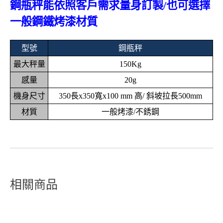
鋼瓶秤能依照客戶需求量身訂製/也可選擇
一般鋼鐵烤漆材質
型號
鋼瓶秤
最大秤量
150Kg
感量
20g
機身尺寸
350長x350寬x100 mm 高/ 斜坡拉長500mm
材質
一般烤漆/不銹鋼
相關商品