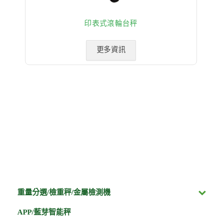
印表式滾輪台秤
更多資訊
重量分選/檢重秤/金屬檢測機
APP/藍芽智能秤