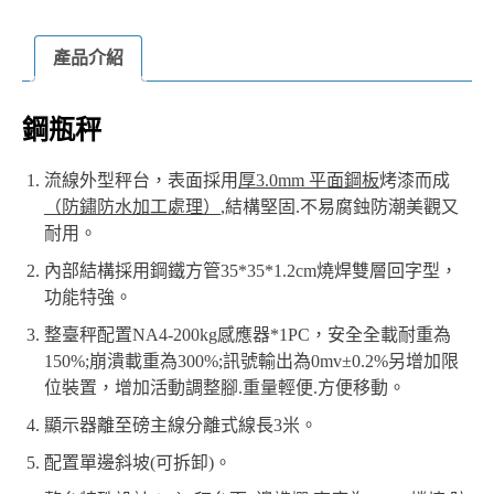
產品介紹
鋼瓶秤
流線外型秤台，表面採用
厚3.0mm 平面鋼板
烤漆而成
（防鏽防水加工處理）
,結構堅固.不易腐鉵防潮美觀又
耐用。
內部結構採用鋼鐵方管35*35*1.2cm燒焊雙層回字型，
功能特強。
整臺秤配置NA4-200kg感應器*1PC，安全全載耐重為
150%;崩潰載重為300%;訊號輸出為0mv±0.2%另增加限
位裝置，增加活動調整腳.重量輕便.方便移動。
顯示器離至磅主線分離式線長3米。
配置單邊斜坡(可拆卸)。