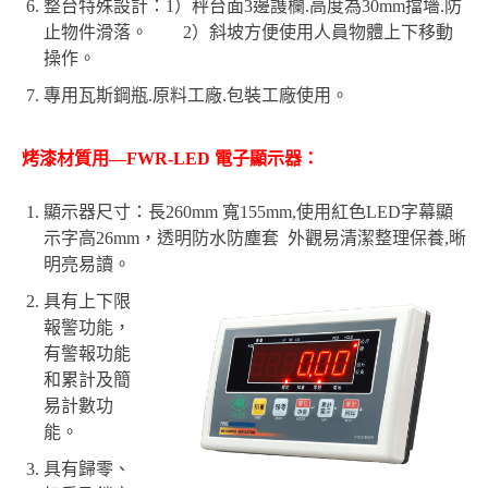
整台特殊設計：1）秤台面3邊謢欄.高度為30mm擋墻.防
止物件滑落。 2）斜坡方便使用人員物體上下移動
操作。
專用瓦斯鋼瓶.原料工廠.包裝工廠使用。
烤漆材質用—FWR-LED 電子顯示器：
顯示器尺寸：長260mm 寬155mm,使用紅色LED字幕顯
示字高26mm，透明防水防塵套 外觀易清潔整理保養,晰
明亮易讀。
具有上下限
報警功能，
有警報功能
和累計及簡
易計數功
能。
具有歸零、