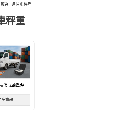
標籤為 “運輸車秤重”
車秤重
-B攜帶式軸重秤
更多資訊