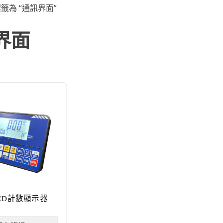
標籤為 “通訊界面”
界面
LCD計數顯示器