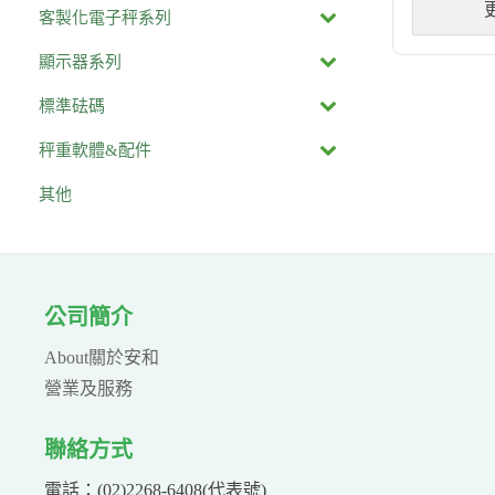
客製化電子秤系列
顯示器系列
標準砝碼
秤重軟體&配件
其他
公司簡介
About關於安和
營業及服務
聯絡方式
電話：(02)2268-6408(代表號)