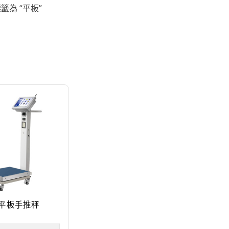
籤為 “平板”
平板手推秤