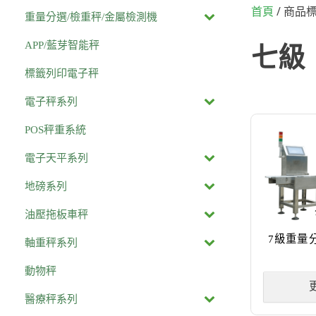
/ 商品標
首頁
重量分選/檢重秤/金屬檢測機
APP/藍芽智能秤
七級
標籤列印電子秤
電子秤系列
POS秤重系統
電子天平系列
地磅系列
油壓拖板車秤
7級重量
軸重秤系列
動物秤
醫療秤系列