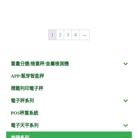
1
2
3
4
→
重量分選/檢重秤/金屬檢測機
APP/藍芽智能秤
標籤列印電子秤
電子秤系列
POS秤重系統
電子天平系列
地磅系列