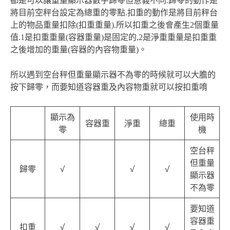
都是可以讓重量顯示器數字歸零但意義不同.歸零的動作是
將目前空秤台設定為總重的零點.扣重的動作是將目前秤台
上的物品重量扣除(扣重重量).所以扣重之後會產生2個重量
值.1是扣重重量(容器重量)是固定的,2是淨重重量是扣重重
之後增加的重量(容器的內容物重量)。
所以遇到空台秤但重量顯示器不為零的時候就可以大膽的
按下歸零，而要知道容器重及內容物重就可以按扣重唷
顯示為
使用時
容器重
淨重
總重
零
機
空台秤
但重量
歸零
√
√
√
顯示器
不為零
要知道
容器重
扣重
√
√
√
√