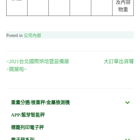
及內容
物重
Posted in
公司內部
<2021台北國際烘培暨設備展
大訂單出貨囉
文
>開展啦~
章
導
重量分選/檢重秤/金屬檢測機
覽
APP/藍芽智能秤
標籤列印電子秤
電子秤系列