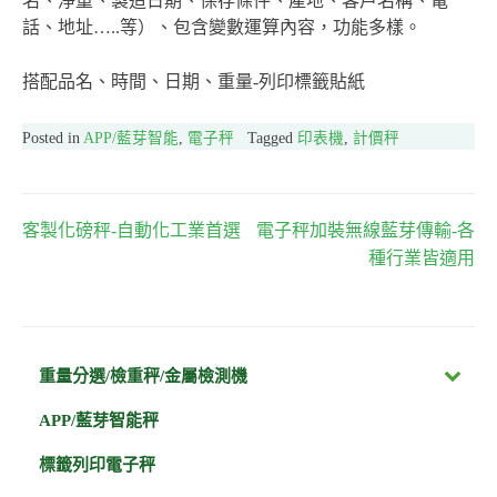
名、淨重、製造日期、保存條件、產地、客戶名稱、電
話、地址…..等）、包含變數運算內容，功能多樣。
搭配品名、時間、日期、重量-列印標籤貼紙
Posted in
APP/藍芽智能
,
電子秤
Tagged
印表機
,
計價秤
客製化磅秤-自動化工業首選
電子秤加裝無線藍芽傳輸-各
文
種行業皆適用
章
導
重量分選/檢重秤/金屬檢測機
覽
APP/藍芽智能秤
標籤列印電子秤