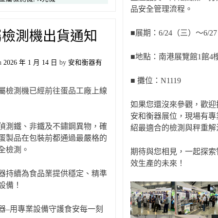
品安全管理流程。
屬檢測機出貨通知
■展期：6/24（三）～6/2
■地點：南港展覽館1館4
on
2026 年 1 月 14 日
by
安和衡器有
■ 攤位：N1119
屬檢測機已經前往蛋品工廠上線
如果您還沒來參觀，歡迎
安和衡器展位，現場有專
偵測鐵、非鐵及不鏽鋼異物，確
紹最適合的檢測與秤重解
蛋製品在包裝前都通過最嚴格的
全檢測。
期待與您相見，一起探索
效生產的未來！
器持續為食品業提供穩定、精準
設備！
器–用專業設備守護食安每一刻