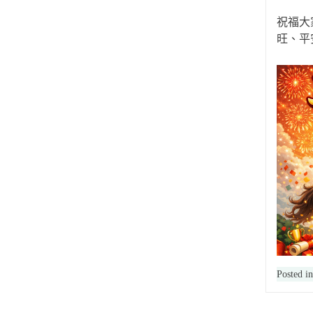
祝福大
旺、平
Posted i