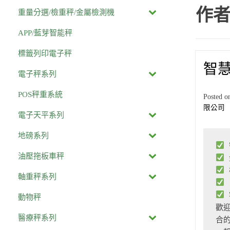
作者
重量分選/檢重秤/金屬檢測機
APP/藍芽智能秤
標籤列印電子秤
智
電子秤系列
POS秤重系統
Posted 
限公司
電子天平系列
地磅系列
油壓拖板車秤
軸重秤系列
動物秤
歡
醫療秤系列
合