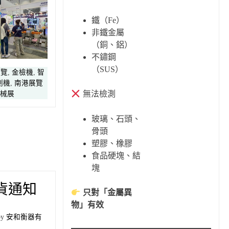
鐵（Fe）
非鐵金屬
（銅、鋁）
不鏽鋼
（SUS）
展覽
,
金檢機
,
智
測機
,
南港展覽
無法檢測
機械展
玻璃、石頭、
骨頭
塑膠、橡膠
食品硬塊、結
塊
貨通知
只對「金屬異
物」有效
by
安和衡器有