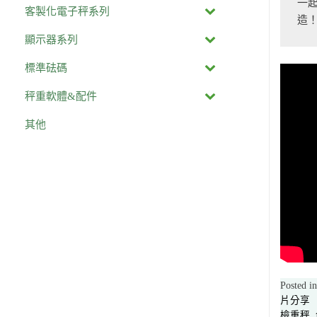
一
客製化電子秤系列
造
顯示器系列
標準砝碼
秤重軟體&配件
其他
Posted i
片分享
檢重秤
,